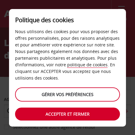
Menu
Politique des cookies
Welcome
Nous utilisons des cookies pour vous proposer des
to
offres personnalisées, pour des raisons analytiques
Location de voiture Port
Avis
et pour améliorer votre expérience sur notre site.
Nous partageons également nos données avec des
d’Espagne
partenaires publicitaires et analytiques. Pour plus
d’informations, voir notre
politique de cookies
. En
cliquant sur ACCEPTER vous acceptez que nous
utilisions des cookies.
VOITURE
UTILITAIRE
GÉRER VOS PRÉFÉRENCES
AGENCE DE DÉPART
ACCEPTER ET FERMER
Sélectionnez une autre agence de retour