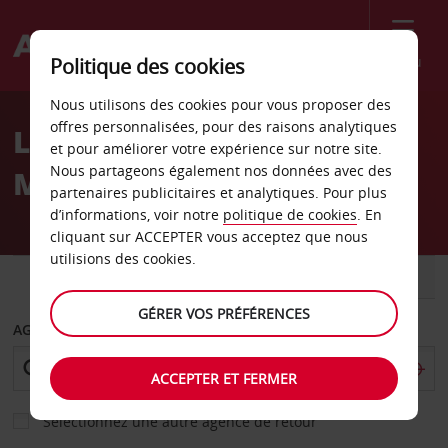
Menu
Politique des cookies
Welcome
Nous utilisons des cookies pour vous proposer des
to
offres personnalisées, pour des raisons analytiques
Location de voiture Fort
Avis
et pour améliorer votre expérience sur notre site.
Nous partageons également nos données avec des
Mcmurray
partenaires publicitaires et analytiques. Pour plus
d’informations, voir notre
politique de cookies
. En
cliquant sur ACCEPTER vous acceptez que nous
utilisions des cookies.
VOITURE
UTILITAIRE
GÉRER VOS PRÉFÉRENCES
AGENCE DE DÉPART
ACCEPTER ET FERMER
Sélectionnez une autre agence de retour