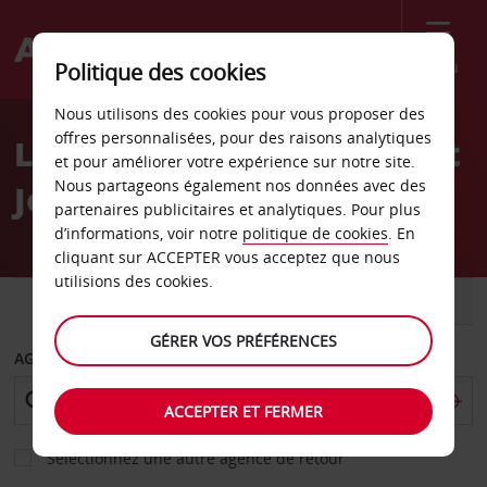
Menu
Politique des cookies
Welcome
Nous utilisons des cookies pour vous proposer des
to
offres personnalisées, pour des raisons analytiques
Location de voiture Fort St
Avis
et pour améliorer votre expérience sur notre site.
Nous partageons également nos données avec des
John
partenaires publicitaires et analytiques. Pour plus
d’informations, voir notre
politique de cookies
. En
cliquant sur ACCEPTER vous acceptez que nous
utilisions des cookies.
VOITURE
UTILITAIRE
GÉRER VOS PRÉFÉRENCES
AGENCE DE DÉPART
ACCEPTER ET FERMER
Sélectionnez une autre agence de retour