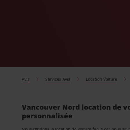
Avis
Services Avis
Location Voiture
Vancouver Nord location de v
personnalisée
Nous rendons la location de voiture facile car nous sa