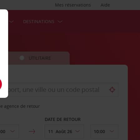
Mes réservations
Aide
SES
DESTINATIONS
UTILITAIRE
re agence de retour
DATE DE RETOUR