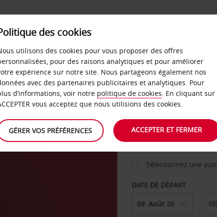
Politique des cookies
 PLANS
LIBRE-SERVICE
PRODUITS
ENTREPRI
Nous utilisons des cookies pour vous proposer des offres
personnalisées, pour des raisons analytiques et pour améliorer
votre expérience sur notre site. Nous partageons également nos
ture
données avec des partenaires publicitaires et analytiques. Pour
VOITURE
plus d’informations, voir notre
politique de cookies
. En cliquant sur
ACCEPTER vous acceptez que nous utilisions des cookies.
d
AGENCE DE DÉPART
ACCEPTER ET FERMER
GÉRER VOS PRÉFÉRENCES
Sélectionnez une aut
DATE DE DÉPART