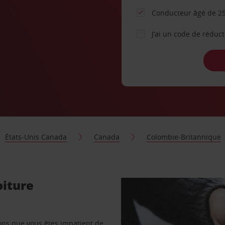
Conducteur âgé de 25
J’ai un code de réduc
États-Unis Canada
Canada
Colombie-Britannique
oiture
vons que vous êtes impatient de