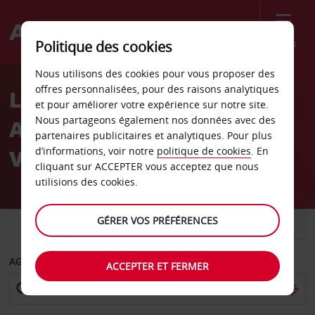
Menu
Politique des cookies
Welcome
Nous utilisons des cookies pour vous proposer des
to
offres personnalisées, pour des raisons analytiques
Location de voiture
Avis
et pour améliorer votre expérience sur notre site.
Nous partageons également nos données avec des
Aéroport international de
partenaires publicitaires et analytiques. Pour plus
Vancouver
d’informations, voir notre
politique de cookies
. En
cliquant sur ACCEPTER vous acceptez que nous
utilisions des cookies.
GÉRER VOS PRÉFÉRENCES
VOITURE
UTILITAIRE
AGENCE DE DÉPART
ACCEPTER ET FERMER