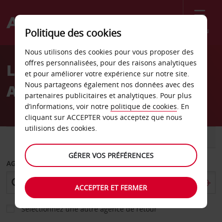
Menu
Politique des cookies
Welcome
Nous utilisons des cookies pour vous proposer des
to
offres personnalisées, pour des raisons analytiques
Location de voiture
Avis
et pour améliorer votre expérience sur notre site.
Nous partageons également nos données avec des
Aéroport de Halifax
partenaires publicitaires et analytiques. Pour plus
d’informations, voir notre
politique de cookies
. En
cliquant sur ACCEPTER vous acceptez que nous
utilisions des cookies.
VOITURE
UTILITAIRE
GÉRER VOS PRÉFÉRENCES
AGENCE DE DÉPART
ACCEPTER ET FERMER
Sélectionnez une autre agence de retour