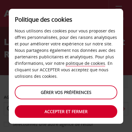
Menu
Politique des cookies
Welcome
Nous utilisons des cookies pour vous proposer des
to
offres personnalisées, pour des raisons analytiques
Location de voiture Kempt
Avis
et pour améliorer votre expérience sur notre site.
Nous partageons également nos données avec des
Road, Halifax
partenaires publicitaires et analytiques. Pour plus
d’informations, voir notre
politique de cookies
. En
cliquant sur ACCEPTER vous acceptez que nous
utilisions des cookies.
VOITURE
UTILITAIRE
GÉRER VOS PRÉFÉRENCES
AGENCE DE DÉPART
ACCEPTER ET FERMER
Sélectionnez une autre agence de retour