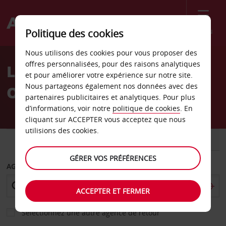
Menu
Politique des cookies
Welcome
Nous utilisons des cookies pour vous proposer des
to
offres personnalisées, pour des raisons analytiques
Location de voiture
Avis
et pour améliorer votre expérience sur notre site.
Nous partageons également nos données avec des
Oakville
partenaires publicitaires et analytiques. Pour plus
d’informations, voir notre
politique de cookies
. En
cliquant sur ACCEPTER vous acceptez que nous
utilisions des cookies.
VOITURE
UTILITAIRE
GÉRER VOS PRÉFÉRENCES
AGENCE DE DÉPART
ACCEPTER ET FERMER
Sélectionnez une autre agence de retour