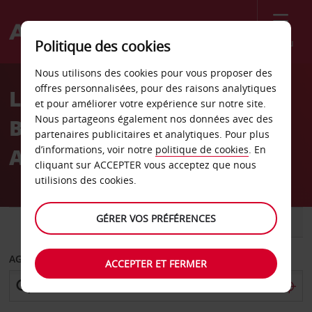
Menu
Politique des cookies
Welcome
Nous utilisons des cookies pour vous proposer des
to
offres personnalisées, pour des raisons analytiques
Location de voiture 7115
Avis
et pour améliorer votre expérience sur notre site.
Nous partageons également nos données avec des
Blvd WILFRID-HAMEL près
partenaires publicitaires et analytiques. Pour plus
Aéroport
d’informations, voir notre
politique de cookies
. En
cliquant sur ACCEPTER vous acceptez que nous
utilisions des cookies.
GÉRER VOS PRÉFÉRENCES
VOITURE
UTILITAIRE
AGENCE DE DÉPART
ACCEPTER ET FERMER