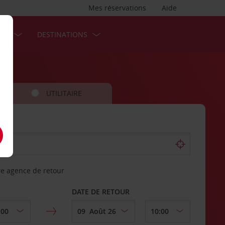
Mes réservations
Aide
SES
DESTINATIONS
UTILITAIRE
re agence de retour
DATE DE RETOUR