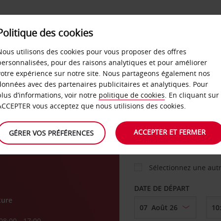
Politique des cookies
 PLANS
LIBRE-SERVICE
PRODUITS
ENTREPRI
Nous utilisons des cookies pour vous proposer des offres
personnalisées, pour des raisons analytiques et pour améliorer
votre expérience sur notre site. Nous partageons également nos
ture
données avec des partenaires publicitaires et analytiques. Pour
VOITURE
plus d’informations, voir notre
politique de cookies
. En cliquant sur
ACCEPTER vous acceptez que nous utilisions des cookies.
AGENCE DE DÉPART
ACCEPTER ET FERMER
GÉRER VOS PRÉFÉRENCES
Sélectionnez une aut
DATE DE DÉPART
ture
08:00 - 17:00