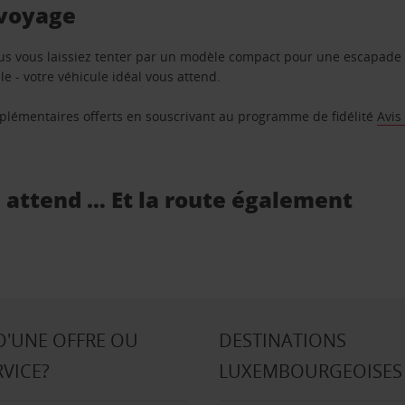
 voyage
us vous laissiez tenter par un modèle compact pour une escapade 
e - votre véhicule idéal vous attend.
supplémentaires offerts en souscrivant au programme de fidélité
Avis
s attend … Et la route également
D'UNE OFFRE OU
DESTINATIONS
RVICE?
LUXEMBOURGEOISES