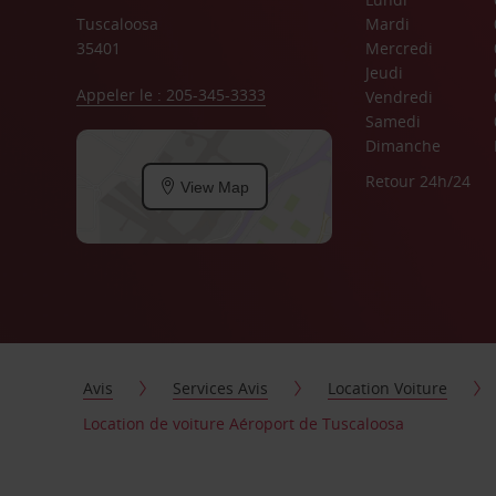
Tuscaloosa
Mardi
35401
Mercredi
Jeudi
Appeler le : 205-345-3333
Vendredi
Samedi
Dimanche
Retour 24h/24
View Map
Avis
Services Avis
Location Voiture
Location de voiture Aéroport de Tuscaloosa