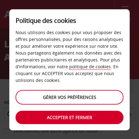
Menu
Politique des cookies
Welcome
Nous utilisons des cookies pour vous proposer des
to
offres personnalisées, pour des raisons analytiques
Location de voiture
Avis
et pour améliorer votre expérience sur notre site.
Nous partageons également nos données avec des
Aéroport de Monterey
partenaires publicitaires et analytiques. Pour plus
d’informations, voir notre
politique de cookies
. En
cliquant sur ACCEPTER vous acceptez que nous
utilisions des cookies.
VOITURE
UTILITAIRE
GÉRER VOS PRÉFÉRENCES
AGENCE DE DÉPART
ACCEPTER ET FERMER
Sélectionnez une autre agence de retour