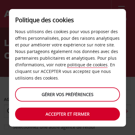
Menu
Politique des cookies
Welcome
Nous utilisons des cookies pour vous proposer des
to
offres personnalisées, pour des raisons analytiques
Location de voiture
Avis
et pour améliorer votre expérience sur notre site.
Nous partageons également nos données avec des
Californie
partenaires publicitaires et analytiques. Pour plus
d’informations, voir notre
politique de cookies
. En
cliquant sur ACCEPTER vous acceptez que nous
utilisions des cookies.
VOITURE
UTILITAIRE
GÉRER VOS PRÉFÉRENCES
AGENCE DE DÉPART
ACCEPTER ET FERMER
Sélectionnez une autre agence de retour