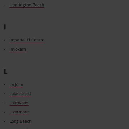
Huntington Beach
I
Imperial El Centro
Inyokern
L
La Jolla
Lake Forest
Lakewood
Livermore
Long Beach