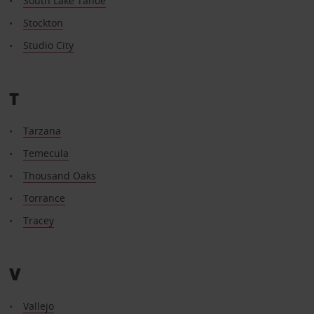
South Lake Tahoe
Stockton
Studio City
T
Tarzana
Temecula
Thousand Oaks
Torrance
Tracey
V
Vallejo