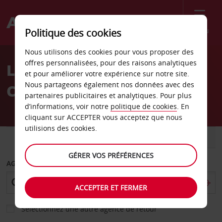
Menu
Politique des cookies
Welcome
Nous utilisons des cookies pour vous proposer des
to
offres personnalisées, pour des raisons analytiques
Location de voiture
Avis
et pour améliorer votre expérience sur notre site.
Nous partageons également nos données avec des
Californie
partenaires publicitaires et analytiques. Pour plus
d’informations, voir notre
politique de cookies
. En
cliquant sur ACCEPTER vous acceptez que nous
utilisions des cookies.
VOITURE
UTILITAIRE
GÉRER VOS PRÉFÉRENCES
AGENCE DE DÉPART
ACCEPTER ET FERMER
Sélectionnez une autre agence de retour