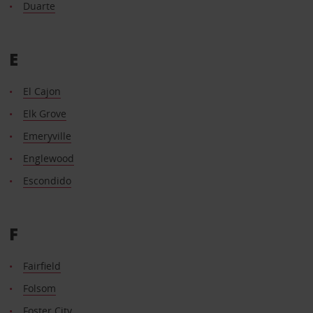
Duarte
E
El Cajon
Elk Grove
Emeryville
Englewood
Escondido
F
Fairfield
Folsom
Foster City