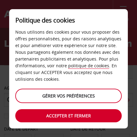
Menu
Politique des cookies
Welcome
Nous utilisons des cookies pour vous proposer des
to
offres personnalisées, pour des raisons analytiques
Location de voiture Folsom
Avis
et pour améliorer votre expérience sur notre site.
Nous partageons également nos données avec des
partenaires publicitaires et analytiques. Pour plus
d’informations, voir notre
politique de cookies
. En
VOITURE
UTILITAIRE
cliquant sur ACCEPTER vous acceptez que nous
utilisions des cookies.
AGENCE DE DÉPART
GÉRER VOS PRÉFÉRENCES
ACCEPTER ET FERMER
Sélectionnez une autre agence de retour
DATE DE DÉPART
DATE DE RETOUR