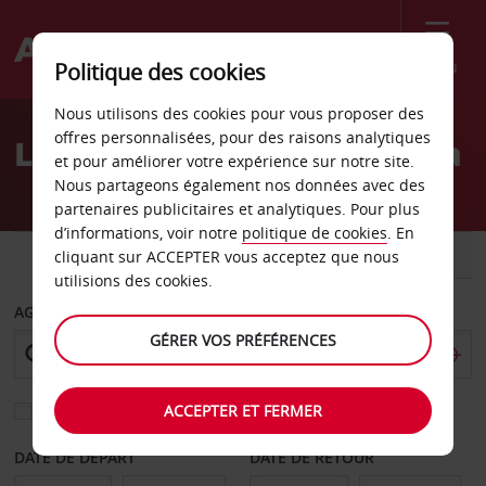
Menu
Politique des cookies
Welcome
Nous utilisons des cookies pour vous proposer des
to
offres personnalisées, pour des raisons analytiques
Location de voiture Covina
Avis
et pour améliorer votre expérience sur notre site.
Nous partageons également nos données avec des
partenaires publicitaires et analytiques. Pour plus
d’informations, voir notre
politique de cookies
. En
VOITURE
UTILITAIRE
cliquant sur ACCEPTER vous acceptez que nous
utilisions des cookies.
AGENCE DE DÉPART
GÉRER VOS PRÉFÉRENCES
ACCEPTER ET FERMER
Sélectionnez une autre agence de retour
DATE DE DÉPART
DATE DE RETOUR