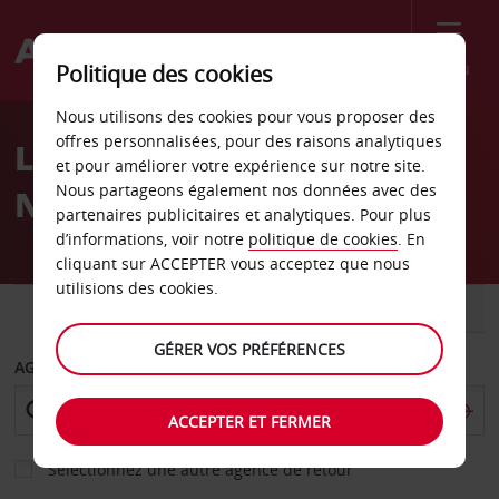
Menu
Politique des cookies
Welcome
Nous utilisons des cookies pour vous proposer des
to
offres personnalisées, pour des raisons analytiques
Location de voiture
Avis
et pour améliorer votre expérience sur notre site.
Nous partageons également nos données avec des
Newark Californie Sears
partenaires publicitaires et analytiques. Pour plus
d’informations, voir notre
politique de cookies
. En
cliquant sur ACCEPTER vous acceptez que nous
utilisions des cookies.
VOITURE
UTILITAIRE
GÉRER VOS PRÉFÉRENCES
AGENCE DE DÉPART
ACCEPTER ET FERMER
Sélectionnez une autre agence de retour