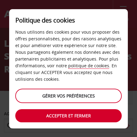
Menu
Politique des cookies
Welcome
Nous utilisons des cookies pour vous proposer des
to
offres personnalisées, pour des raisons analytiques
Location de voiture Palm
Avis
et pour améliorer votre expérience sur notre site.
Nous partageons également nos données avec des
Springs Californie Williams
partenaires publicitaires et analytiques. Pour plus
Road
d’informations, voir notre
politique de cookies
. En
cliquant sur ACCEPTER vous acceptez que nous
utilisions des cookies.
GÉRER VOS PRÉFÉRENCES
VOITURE
UTILITAIRE
AGENCE DE DÉPART
ACCEPTER ET FERMER