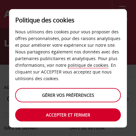
Menu
Politique des cookies
Welcome
Nous utilisons des cookies pour vous proposer des
to
offres personnalisées, pour des raisons analytiques
Location de voiture Greer
Avis
et pour améliorer votre expérience sur notre site.
Nous partageons également nos données avec des
partenaires publicitaires et analytiques. Pour plus
d’informations, voir notre
politique de cookies
. En
VOITURE
UTILITAIRE
cliquant sur ACCEPTER vous acceptez que nous
utilisions des cookies.
AGENCE DE DÉPART
GÉRER VOS PRÉFÉRENCES
ACCEPTER ET FERMER
Sélectionnez une autre agence de retour
DATE DE DÉPART
DATE DE RETOUR