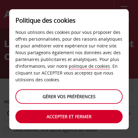
Menu
Politique des cookies
Welcome
Nous utilisons des cookies pour vous proposer des
to
offres personnalisées, pour des raisons analytiques
Location de voiture Agilent
Avis
et pour améliorer votre expérience sur notre site.
Nous partageons également nos données avec des
Colorado Springs Av
partenaires publicitaires et analytiques. Pour plus
d’informations, voir notre
politique de cookies
. En
cliquant sur ACCEPTER vous acceptez que nous
utilisions des cookies.
VOITURE
UTILITAIRE
GÉRER VOS PRÉFÉRENCES
AGENCE DE DÉPART
ACCEPTER ET FERMER
Sélectionnez une autre agence de retour