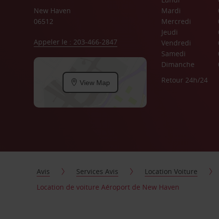
New Haven
Mardi
06512
Mercredi
Jeudi
Appeler le : 203-466-2847
Vendredi
Samedi
Dimanche
Retour 24h/24
View Map
Avis
Services Avis
Location Voiture
Location de voiture Aéroport de New Haven