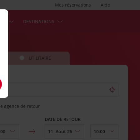
Mes réservations
Aide
SES
DESTINATIONS
UTILITAIRE
re agence de retour
DATE DE RETOUR