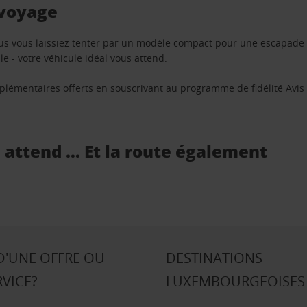
 voyage
us vous laissiez tenter par un modèle compact pour une escapade 
e - votre véhicule idéal vous attend.
supplémentaires offerts en souscrivant au programme de fidélité
Avis
s attend … Et la route également
D'UNE OFFRE OU
DESTINATIONS
RVICE?
LUXEMBOURGEOISES