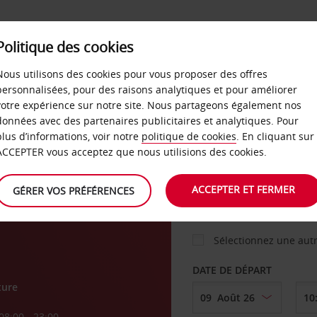
Politique des cookies
 PLANS
LIBRE-SERVICE
PRODUITS
ENTREPRI
Nous utilisons des cookies pour vous proposer des offres
personnalisées, pour des raisons analytiques et pour améliorer
votre expérience sur notre site. Nous partageons également nos
ture
données avec des partenaires publicitaires et analytiques. Pour
VOITURE
plus d’informations, voir notre
politique de cookies
. En cliquant sur
ACCEPTER vous acceptez que nous utilisions des cookies.
w
AGENCE DE DÉPART
ACCEPTER ET FERMER
GÉRER VOS PRÉFÉRENCES
Sélectionnez une aut
DATE DE DÉPART
ture
08:00 - 23:00