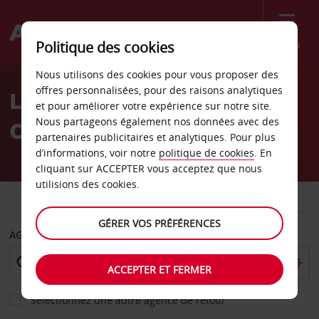
Menu
Politique des cookies
Welcome
Nous utilisons des cookies pour vous proposer des
to
offres personnalisées, pour des raisons analytiques
Location de voiture Miami
Avis
et pour améliorer votre expérience sur notre site.
Nous partageons également nos données avec des
Cutler Ridge
partenaires publicitaires et analytiques. Pour plus
d’informations, voir notre
politique de cookies
. En
cliquant sur ACCEPTER vous acceptez que nous
utilisions des cookies.
VOITURE
UTILITAIRE
GÉRER VOS PRÉFÉRENCES
AGENCE DE DÉPART
ACCEPTER ET FERMER
Sélectionnez une autre agence de retour