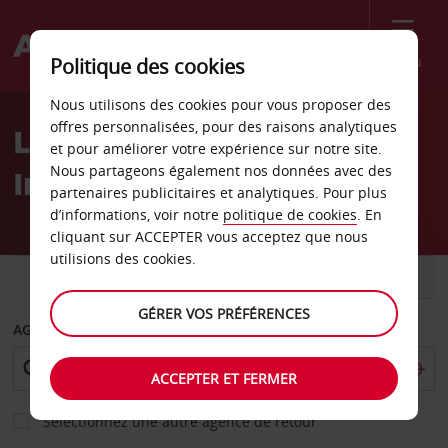
Menu
Politique des cookies
Welcome
Nous utilisons des cookies pour vous proposer des
to
offres personnalisées, pour des raisons analytiques
Location de voiture Miami
Avis
et pour améliorer votre expérience sur notre site.
Nous partageons également nos données avec des
International Mall
partenaires publicitaires et analytiques. Pour plus
d’informations, voir notre
politique de cookies
. En
cliquant sur ACCEPTER vous acceptez que nous
utilisions des cookies.
VOITURE
UTILITAIRE
GÉRER VOS PRÉFÉRENCES
AGENCE DE DÉPART
ACCEPTER ET FERMER
Sélectionnez une autre agence de retour