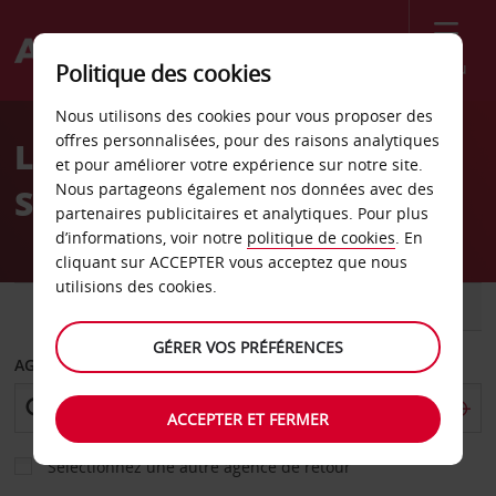
Menu
Politique des cookies
Welcome
Nous utilisons des cookies pour vous proposer des
to
offres personnalisées, pour des raisons analytiques
Location de voiture
Avis
et pour améliorer votre expérience sur notre site.
Nous partageons également nos données avec des
Sarasota
partenaires publicitaires et analytiques. Pour plus
d’informations, voir notre
politique de cookies
. En
cliquant sur ACCEPTER vous acceptez que nous
utilisions des cookies.
VOITURE
UTILITAIRE
GÉRER VOS PRÉFÉRENCES
AGENCE DE DÉPART
ACCEPTER ET FERMER
Sélectionnez une autre agence de retour