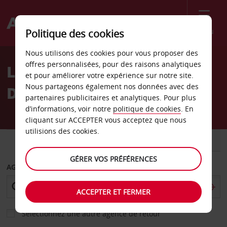
Menu
Politique des cookies
Welcome
Nous utilisons des cookies pour vous proposer des
to
offres personnalisées, pour des raisons analytiques
Location de voiture
Avis
et pour améliorer votre expérience sur notre site.
Nous partageons également nos données avec des
Douglasville Géorgie Avis
partenaires publicitaires et analytiques. Pour plus
d’informations, voir notre
politique de cookies
. En
cliquant sur ACCEPTER vous acceptez que nous
utilisions des cookies.
VOITURE
UTILITAIRE
GÉRER VOS PRÉFÉRENCES
AGENCE DE DÉPART
ACCEPTER ET FERMER
Sélectionnez une autre agence de retour