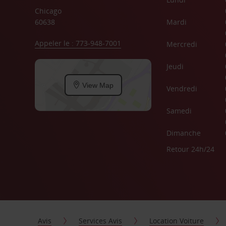
Chicago
60638
Mardi
Appeler le : 773-948-7001
Mercredi
Jeudi
View Map
Vendredi
Samedi
Dimanche
Retour 24h/24
Avis
Services Avis
Location Voiture