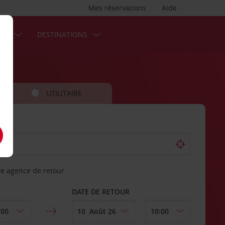
Mes réservations
Aide
SES
DESTINATIONS
UTILITAIRE
re agence de retour
DATE DE RETOUR