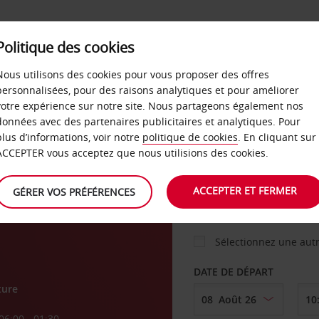
Politique des cookies
 PLANS
LIBRE-SERVICE
PRODUITS
ENTREPRI
Nous utilisons des cookies pour vous proposer des offres
personnalisées, pour des raisons analytiques et pour améliorer
votre expérience sur notre site. Nous partageons également nos
ture
données avec des partenaires publicitaires et analytiques. Pour
VOITURE
plus d’informations, voir notre
politique de cookies
. En cliquant sur
ACCEPTER vous acceptez que nous utilisions des cookies.
AGENCE DE DÉPART
ACCEPTER ET FERMER
GÉRER VOS PRÉFÉRENCES
Sélectionnez une aut
DATE DE DÉPART
ture
06:00 - 01:30