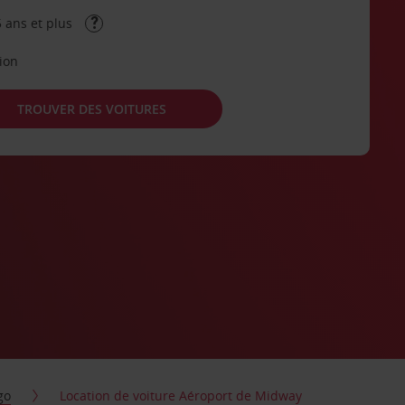
 ans et plus
tion
TROUVER DES VOITURES
go
Location de voiture Aéroport de Midway