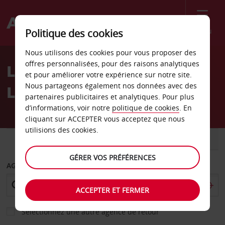
Menu
Politique des cookies
Welcome
Nous utilisons des cookies pour vous proposer des
to
offres personnalisées, pour des raisons analytiques
Location de voiture
Avis
et pour améliorer votre expérience sur notre site.
Nous partageons également nos données avec des
Libertyville
partenaires publicitaires et analytiques. Pour plus
d’informations, voir notre
politique de cookies
. En
cliquant sur ACCEPTER vous acceptez que nous
utilisions des cookies.
VOITURE
UTILITAIRE
GÉRER VOS PRÉFÉRENCES
AGENCE DE DÉPART
ACCEPTER ET FERMER
Sélectionnez une autre agence de retour