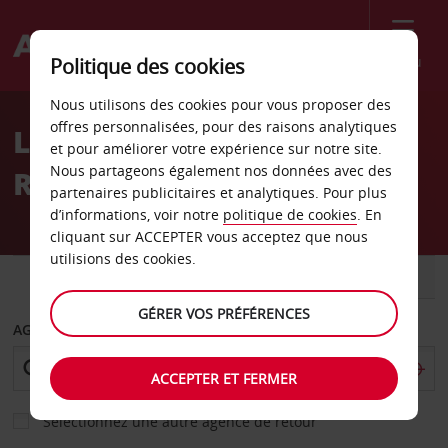
Menu
Politique des cookies
Welcome
Nous utilisons des cookies pour vous proposer des
to
offres personnalisées, pour des raisons analytiques
Location de voiture Cedar
Avis
et pour améliorer votre expérience sur notre site.
Nous partageons également nos données avec des
Rapids
partenaires publicitaires et analytiques. Pour plus
d’informations, voir notre
politique de cookies
. En
cliquant sur ACCEPTER vous acceptez que nous
utilisions des cookies.
VOITURE
UTILITAIRE
GÉRER VOS PRÉFÉRENCES
AGENCE DE DÉPART
ACCEPTER ET FERMER
Sélectionnez une autre agence de retour