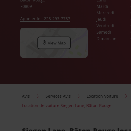
70809
Mardi
Mercredi
Appeler le : 225-293-7757
Jeudi
Vendredi
Samedi
Dimanche
View Map
Avis
Services Avis
Location Voiture
Location de voiture Siegen Lane, Bâton-Rouge
Siegen Lane, Bâton-Rouge loca