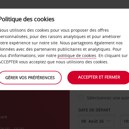
Politique des cookies
 PLANS
LIBRE-SERVICE
PRODUITS
ENTREPRI
Nous utilisons des cookies pour vous proposer des offres
personnalisées, pour des raisons analytiques et pour améliorer
votre expérience sur notre site. Nous partageons également nos
ture
données avec des partenaires publicitaires et analytiques. Pour
VOITURE
plus d’informations, voir notre
politique de cookies
. En cliquant sur
ACCEPTER vous acceptez que nous utilisions des cookies.
ton-
AGENCE DE DÉPART
ACCEPTER ET FERMER
GÉRER VOS PRÉFÉRENCES
Sélectionnez une aut
DATE DE DÉPART
ture
08:00 - 18:00