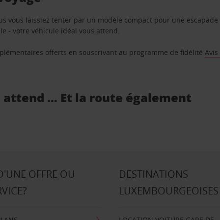
us vous laissiez tenter par un modèle compact pour une escapade 
e - votre véhicule idéal vous attend.
supplémentaires offerts en souscrivant au programme de fidélité
Avis
s attend … Et la route également
D'UNE OFFRE OU
DESTINATIONS
RVICE?
LUXEMBOURGEOISES
PLANS
LOCATION VOITURE GARE DE