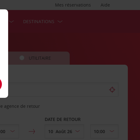
Mes réservations
Aide
SES
DESTINATIONS
UTILITAIRE
re agence de retour
DATE DE RETOUR