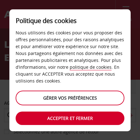
Menu
Politique des cookies
Welcome
Nous utilisons des cookies pour vous proposer des
to
offres personnalisées, pour des raisons analytiques
Location de voiture
Avis
et pour améliorer votre expérience sur notre site.
Nous partageons également nos données avec des
Ellicott - Ville
partenaires publicitaires et analytiques. Pour plus
d’informations, voir notre
politique de cookies
. En
cliquant sur ACCEPTER vous acceptez que nous
utilisions des cookies.
VOITURE
UTILITAIRE
GÉRER VOS PRÉFÉRENCES
AGENCE DE DÉPART
ACCEPTER ET FERMER
Sélectionnez une autre agence de retour