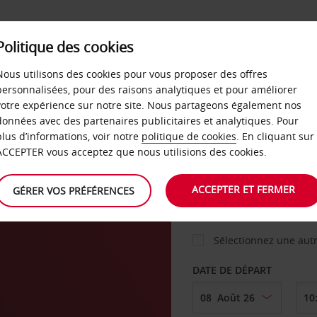
Politique des cookies
 PLANS
LIBRE-SERVICE
PRODUITS
ENTREPRI
Nous utilisons des cookies pour vous proposer des offres
personnalisées, pour des raisons analytiques et pour améliorer
votre expérience sur notre site. Nous partageons également nos
ture
données avec des partenaires publicitaires et analytiques. Pour
VOITURE
plus d’informations, voir notre
politique de cookies
. En cliquant sur
ACCEPTER vous acceptez que nous utilisions des cookies.
AGENCE DE DÉPART
ACCEPTER ET FERMER
GÉRER VOS PRÉFÉRENCES
Sélectionnez une aut
DATE DE DÉPART