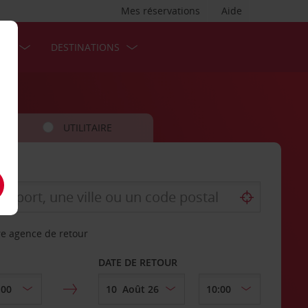
Mes réservations
Aide
SES
DESTINATIONS
UTILITAIRE
re agence de retour
DATE DE RETOUR