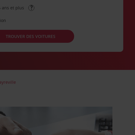
 ans et plus
tion
TROUVER DES VOITURES
ayreville