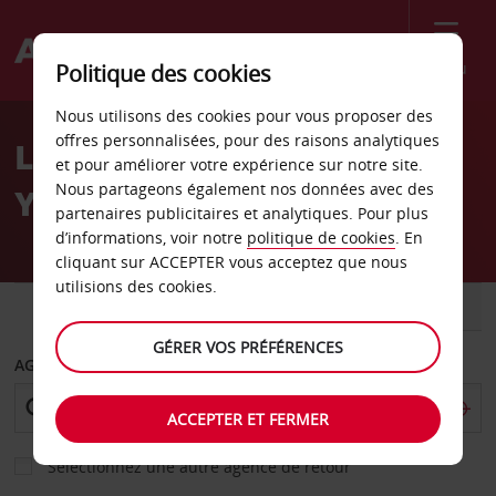
Menu
Politique des cookies
Welcome
Nous utilisons des cookies pour vous proposer des
to
offres personnalisées, pour des raisons analytiques
Location de voiture New
Avis
et pour améliorer votre expérience sur notre site.
Nous partageons également nos données avec des
York West 31st Street
partenaires publicitaires et analytiques. Pour plus
d’informations, voir notre
politique de cookies
. En
cliquant sur ACCEPTER vous acceptez que nous
utilisions des cookies.
VOITURE
UTILITAIRE
GÉRER VOS PRÉFÉRENCES
AGENCE DE DÉPART
ACCEPTER ET FERMER
Sélectionnez une autre agence de retour