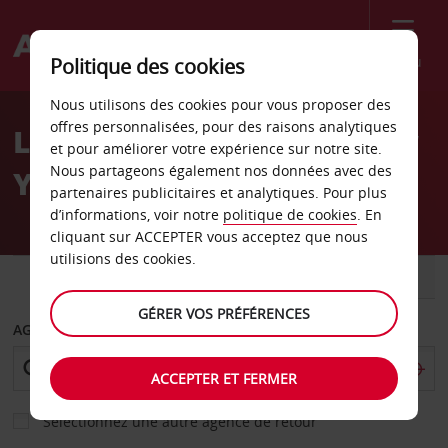
Menu
Politique des cookies
Welcome
Nous utilisons des cookies pour vous proposer des
to
offres personnalisées, pour des raisons analytiques
Location de voiture à New
Avis
et pour améliorer votre expérience sur notre site.
Nous partageons également nos données avec des
York City
partenaires publicitaires et analytiques. Pour plus
d’informations, voir notre
politique de cookies
. En
cliquant sur ACCEPTER vous acceptez que nous
utilisions des cookies.
VOITURE
UTILITAIRE
GÉRER VOS PRÉFÉRENCES
AGENCE DE DÉPART
ACCEPTER ET FERMER
Sélectionnez une autre agence de retour