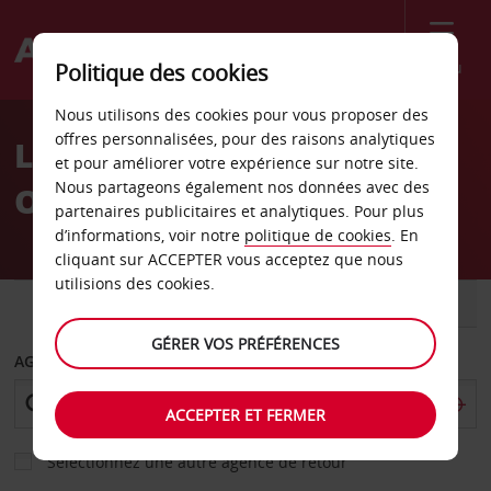
Menu
Politique des cookies
Welcome
Nous utilisons des cookies pour vous proposer des
to
offres personnalisées, pour des raisons analytiques
Location de voiture North
Avis
et pour améliorer votre expérience sur notre site.
Nous partageons également nos données avec des
Olmsted
partenaires publicitaires et analytiques. Pour plus
d’informations, voir notre
politique de cookies
. En
cliquant sur ACCEPTER vous acceptez que nous
utilisions des cookies.
VOITURE
UTILITAIRE
GÉRER VOS PRÉFÉRENCES
AGENCE DE DÉPART
ACCEPTER ET FERMER
Sélectionnez une autre agence de retour