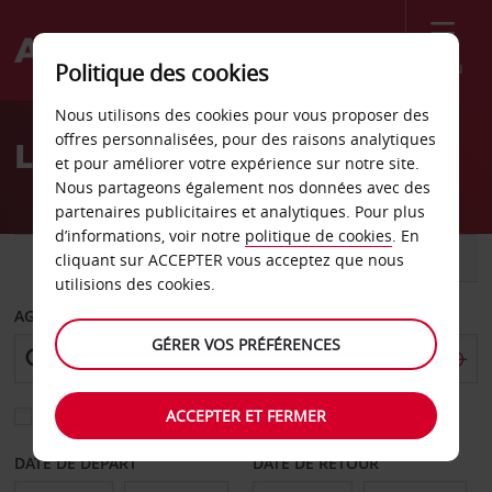
Menu
Politique des cookies
Welcome
Nous utilisons des cookies pour vous proposer des
to
offres personnalisées, pour des raisons analytiques
Location de voiture Ohio
Avis
et pour améliorer votre expérience sur notre site.
Nous partageons également nos données avec des
partenaires publicitaires et analytiques. Pour plus
d’informations, voir notre
politique de cookies
. En
VOITURE
UTILITAIRE
cliquant sur ACCEPTER vous acceptez que nous
utilisions des cookies.
AGENCE DE DÉPART
GÉRER VOS PRÉFÉRENCES
ACCEPTER ET FERMER
Sélectionnez une autre agence de retour
DATE DE DÉPART
DATE DE RETOUR