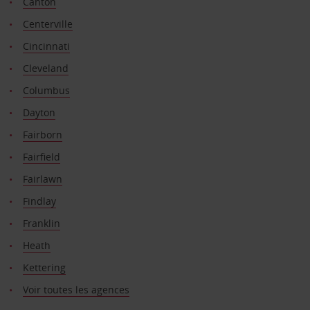
Canton
Centerville
Cincinnati
Cleveland
Columbus
Dayton
Fairborn
Fairfield
Fairlawn
Findlay
Franklin
Heath
Kettering
Voir toutes les agences