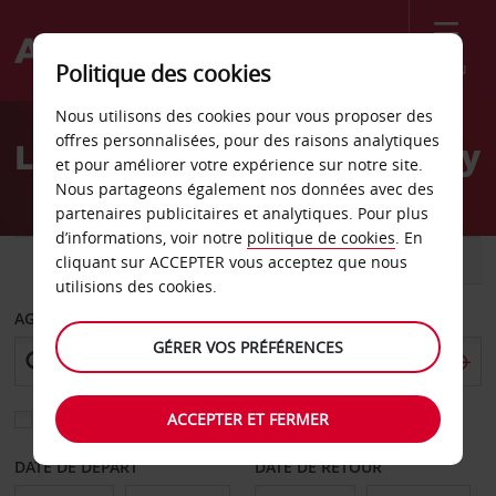
Menu
Politique des cookies
Welcome
Nous utilisons des cookies pour vous proposer des
to
offres personnalisées, pour des raisons analytiques
Location de voiture Findlay
Avis
et pour améliorer votre expérience sur notre site.
Nous partageons également nos données avec des
partenaires publicitaires et analytiques. Pour plus
d’informations, voir notre
politique de cookies
. En
VOITURE
UTILITAIRE
cliquant sur ACCEPTER vous acceptez que nous
utilisions des cookies.
AGENCE DE DÉPART
GÉRER VOS PRÉFÉRENCES
ACCEPTER ET FERMER
Sélectionnez une autre agence de retour
DATE DE DÉPART
DATE DE RETOUR