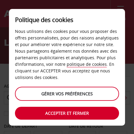
Menu
Politique des cookies
Welcome
Nous utilisons des cookies pour vous proposer des
to
offres personnalisées, pour des raisons analytiques
Location de voiture Akron
Avis
et pour améliorer votre expérience sur notre site.
Nous partageons également nos données avec des
partenaires publicitaires et analytiques. Pour plus
d’informations, voir notre
politique de cookies
. En
VOITURE
UTILITAIRE
cliquant sur ACCEPTER vous acceptez que nous
utilisions des cookies.
AGENCE DE DÉPART
GÉRER VOS PRÉFÉRENCES
ACCEPTER ET FERMER
Sélectionnez une autre agence de retour
DATE DE DÉPART
DATE DE RETOUR