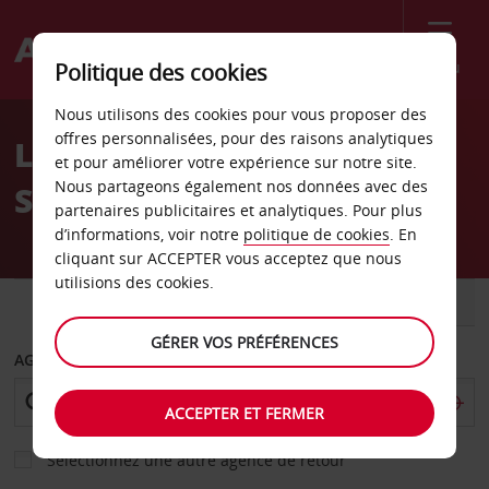
Menu
Politique des cookies
Welcome
Nous utilisons des cookies pour vous proposer des
to
offres personnalisées, pour des raisons analytiques
Location de voiture
Avis
et pour améliorer votre expérience sur notre site.
Nous partageons également nos données avec des
Stillwater
partenaires publicitaires et analytiques. Pour plus
d’informations, voir notre
politique de cookies
. En
cliquant sur ACCEPTER vous acceptez que nous
utilisions des cookies.
VOITURE
UTILITAIRE
GÉRER VOS PRÉFÉRENCES
AGENCE DE DÉPART
ACCEPTER ET FERMER
Sélectionnez une autre agence de retour