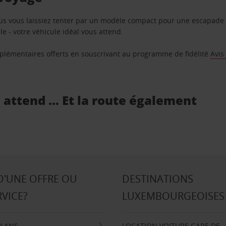
us vous laissiez tenter par un modèle compact pour une escapade 
e - votre véhicule idéal vous attend.
supplémentaires offerts en souscrivant au programme de fidélité
Avis
s attend … Et la route également
D'UNE OFFRE OU
DESTINATIONS
RVICE?
LUXEMBOURGEOISES
PLANS
LOCATION VOITURE GARE DE