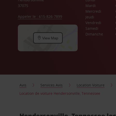
37075
Mardi
Mercredi
Appeler le : 615-826-7899
Jeudi
Vendredi
Samedi
Dimanche
View Map
Avis
Services Avis
Location Voiture
Location de voiture Hendersonville, Tennessee
Hendersonville, Tennessee loc