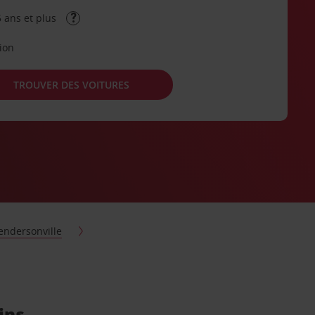
 ans et plus
tion
TROUVER DES VOITURES
endersonville
ins