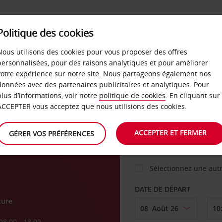
Politique des cookies
 PLANS
LIBRE-SERVICE
PRODUITS
ENTREPRI
Nous utilisons des cookies pour vous proposer des offres
personnalisées, pour des raisons analytiques et pour améliorer
votre expérience sur notre site. Nous partageons également nos
ture
données avec des partenaires publicitaires et analytiques. Pour
VOITURE
plus d’informations, voir notre
politique de cookies
. En cliquant sur
ACCEPTER vous acceptez que nous utilisions des cookies.
AGENCE DE DÉPART
ACCEPTER ET FERMER
GÉRER VOS PRÉFÉRENCES
Sélectionnez une aut
DATE DE DÉPART
ture
08:00 - 18:00