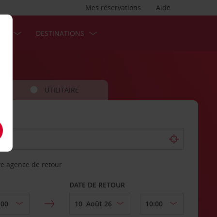
Mes réservations
Aide
SES
DESTINATIONS
UTILITAIRE
re agence de retour
DATE DE RETOUR