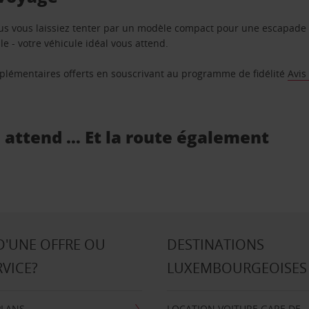
us vous laissiez tenter par un modèle compact pour une escapade 
e - votre véhicule idéal vous attend.
supplémentaires offerts en souscrivant au programme de fidélité
Avis
s attend … Et la route également
D'UNE OFFRE OU
DESTINATIONS
RVICE?
LUXEMBOURGEOISES
PLANS
LOCATION VOITURE GARE DE