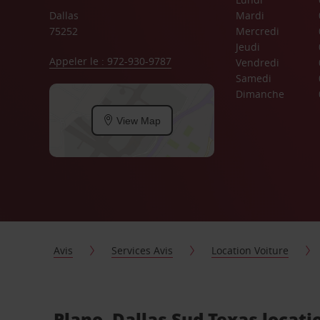
Dallas
Mardi
75252
Mercredi
Jeudi
Appeler le : 972-930-9787
Vendredi
Samedi
Dimanche
View Map
Avis
Services Avis
Location Voiture
Plano, Dallas Sud Texas locati