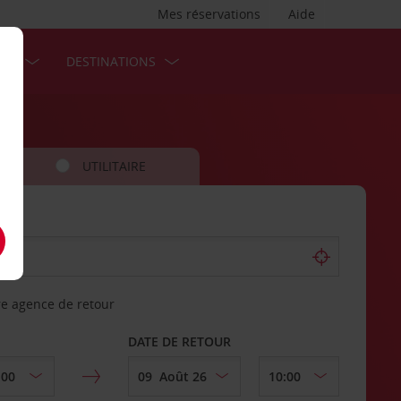
Mes réservations
Aide
SES
DESTINATIONS
UTILITAIRE
re agence de retour
DATE DE RETOUR