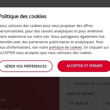
Politique des cookies
 PLANS
LIBRE-SERVICE
PRODUITS
ENTREPRI
Nous utilisons des cookies pour vous proposer des offres
personnalisées, pour des raisons analytiques et pour améliorer
votre expérience sur notre site. Nous partageons également nos
ture
données avec des partenaires publicitaires et analytiques. Pour
VOITURE
plus d’informations, voir notre
politique de cookies
. En cliquant sur
ACCEPTER vous acceptez que nous utilisions des cookies.
ud
AGENCE DE DÉPART
ACCEPTER ET FERMER
GÉRER VOS PRÉFÉRENCES
Sélectionnez une aut
DATE DE DÉPART
ture
07:30 - 18:00