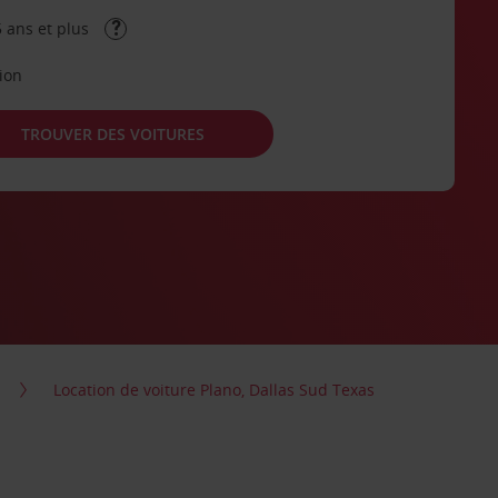
 ans et plus
tion
TROUVER DES VOITURES
Location de voiture Plano, Dallas Sud Texas