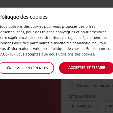
Politique des cookies
 PLANS
LIBRE-SERVICE
PRODUITS
ENTREPRI
Nous utilisons des cookies pour vous proposer des offres
personnalisées, pour des raisons analytiques et pour améliorer
votre expérience sur notre site. Nous partageons également nos
ture
données avec des partenaires publicitaires et analytiques. Pour
VOITURE
plus d’informations, voir notre
politique de cookies
. En cliquant sur
ACCEPTER vous acceptez que nous utilisions des cookies.
AGENCE DE DÉPART
ACCEPTER ET FERMER
GÉRER VOS PRÉFÉRENCES
Sélectionnez une aut
DATE DE DÉPART