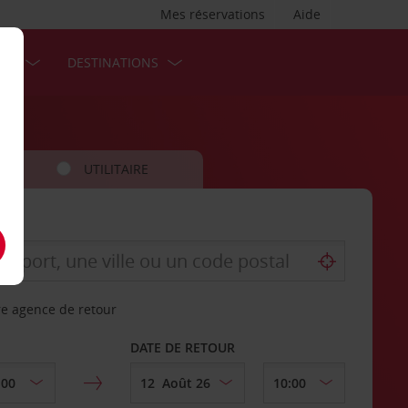
Mes réservations
Aide
SES
DESTINATIONS
UTILITAIRE
re agence de retour
DATE DE RETOUR