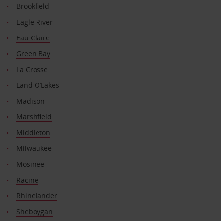
Brookfield
Eagle River
Eau Claire
Green Bay
La Crosse
Land O’Lakes
Madison
Marshfield
Middleton
Milwaukee
Mosinee
Racine
Rhinelander
Sheboygan