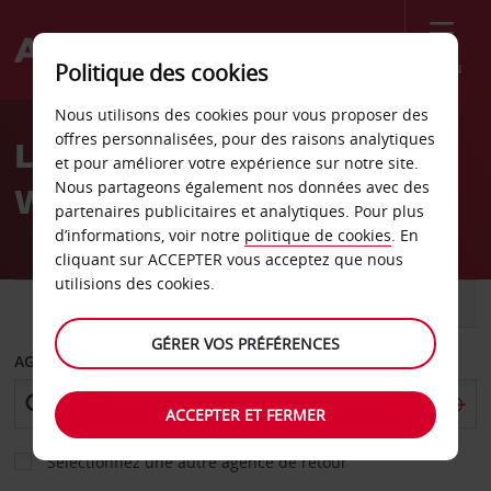
Menu
Politique des cookies
Welcome
Nous utilisons des cookies pour vous proposer des
to
offres personnalisées, pour des raisons analytiques
Location de voiture
Avis
et pour améliorer votre expérience sur notre site.
Nous partageons également nos données avec des
Wisconsin
partenaires publicitaires et analytiques. Pour plus
d’informations, voir notre
politique de cookies
. En
cliquant sur ACCEPTER vous acceptez que nous
utilisions des cookies.
VOITURE
UTILITAIRE
GÉRER VOS PRÉFÉRENCES
AGENCE DE DÉPART
ACCEPTER ET FERMER
Sélectionnez une autre agence de retour