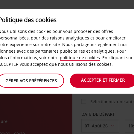
Politique des cookies
 PLANS
LIBRE-SERVICE
PRODUITS
ENTREPRI
Nous utilisons des cookies pour vous proposer des offres
personnalisées, pour des raisons analytiques et pour améliorer
votre expérience sur notre site. Nous partageons également nos
ture
données avec des partenaires publicitaires et analytiques. Pour
VOITURE
plus d’informations, voir notre
politique de cookies
. En cliquant sur
ACCEPTER vous acceptez que nous utilisions des cookies.
AGENCE DE DÉPART
ACCEPTER ET FERMER
GÉRER VOS PRÉFÉRENCES
Sélectionnez une aut
DATE DE DÉPART
ture
09:00 - 00:30