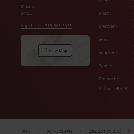
Mosinee
54455
Mardi
Appeler le : 715-693-3025
Mercredi
Jeudi
View Map
Vendredi
Samedi
Dimanche
Retour 24h/24
Avis
Services Avis
Location Voiture