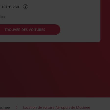
 ans et plus
tion
TROUVER DES VOITURES
sinee
Location de voiture Aéroport de Mosinee