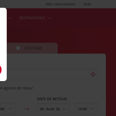
Mes réservations
Aide
SES
DESTINATIONS
UTILITAIRE
re agence de retour
DATE DE RETOUR