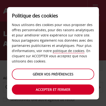
Menu
Politique des cookies
Welcome
Nous utilisons des cookies pour vous proposer des
to
offres personnalisées, pour des raisons analytiques
Location de voiture
Avis
et pour améliorer votre expérience sur notre site.
Nous partageons également nos données avec des
Albanie
partenaires publicitaires et analytiques. Pour plus
d’informations, voir notre
politique de cookies
. En
cliquant sur ACCEPTER vous acceptez que nous
utilisions des cookies.
VOITURE
UTILITAIRE
GÉRER VOS PRÉFÉRENCES
AGENCE DE DÉPART
ACCEPTER ET FERMER
Sélectionnez une autre agence de retour