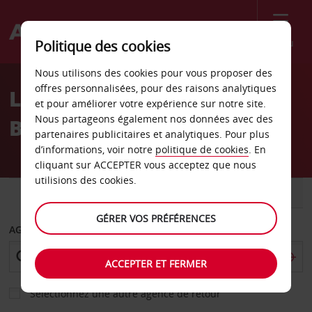
Menu
Politique des cookies
Welcome
Nous utilisons des cookies pour vous proposer des
to
offres personnalisées, pour des raisons analytiques
Location de voiture
Avis
et pour améliorer votre expérience sur notre site.
Nous partageons également nos données avec des
Bitterfeld
partenaires publicitaires et analytiques. Pour plus
d’informations, voir notre
politique de cookies
. En
cliquant sur ACCEPTER vous acceptez que nous
utilisions des cookies.
VOITURE
UTILITAIRE
GÉRER VOS PRÉFÉRENCES
AGENCE DE DÉPART
ACCEPTER ET FERMER
Sélectionnez une autre agence de retour