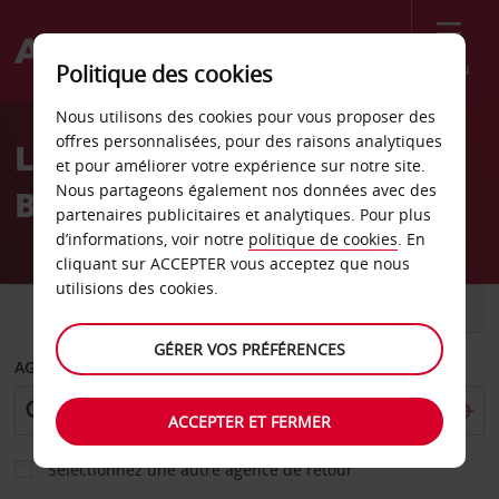
Menu
Politique des cookies
Welcome
Nous utilisons des cookies pour vous proposer des
to
offres personnalisées, pour des raisons analytiques
Location de voiture
Avis
et pour améliorer votre expérience sur notre site.
Nous partageons également nos données avec des
Böblingen
partenaires publicitaires et analytiques. Pour plus
d’informations, voir notre
politique de cookies
. En
cliquant sur ACCEPTER vous acceptez que nous
utilisions des cookies.
VOITURE
UTILITAIRE
GÉRER VOS PRÉFÉRENCES
AGENCE DE DÉPART
ACCEPTER ET FERMER
Sélectionnez une autre agence de retour