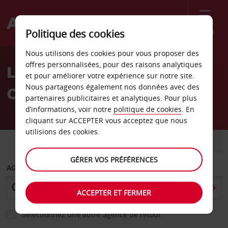
Menu
Politique des cookies
Welcome
Nous utilisons des cookies pour vous proposer des
to
offres personnalisées, pour des raisons analytiques
Location de voiture Bonn
Avis
et pour améliorer votre expérience sur notre site.
Nous partageons également nos données avec des
Centre
partenaires publicitaires et analytiques. Pour plus
d’informations, voir notre
politique de cookies
. En
cliquant sur ACCEPTER vous acceptez que nous
utilisions des cookies.
VOITURE
UTILITAIRE
GÉRER VOS PRÉFÉRENCES
AGENCE DE DÉPART
ACCEPTER ET FERMER
Sélectionnez une autre agence de retour