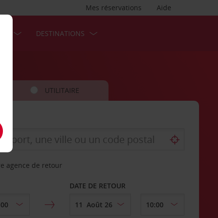
Mes réservations
Aide
SES
DESTINATIONS
UTILITAIRE
re agence de retour
DATE DE RETOUR