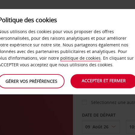
Politique des cookies
 PLANS
LIBRE-SERVICE
PRODUITS
ENTREPRI
Nous utilisons des cookies pour vous proposer des offres
personnalisées, pour des raisons analytiques et pour améliorer
votre expérience sur notre site. Nous partageons également nos
ture
données avec des partenaires publicitaires et analytiques. Pour
VOITURE
plus d’informations, voir notre
politique de cookies
. En cliquant sur
ACCEPTER vous acceptez que nous utilisions des cookies.
AGENCE DE DÉPART
ACCEPTER ET FERMER
GÉRER VOS PRÉFÉRENCES
Sélectionnez une aut
DATE DE DÉPART