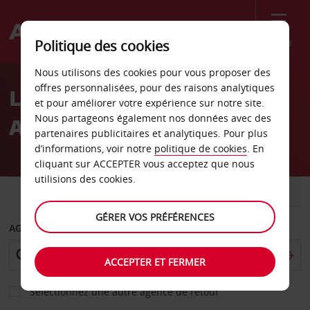
Menu
Politique des cookies
Welcome
Nous utilisons des cookies pour vous proposer des
to
offres personnalisées, pour des raisons analytiques
Location de voiture
Avis
et pour améliorer votre expérience sur notre site.
Nous partageons également nos données avec des
Aéroport de Cassel
partenaires publicitaires et analytiques. Pour plus
d’informations, voir notre
politique de cookies
. En
cliquant sur ACCEPTER vous acceptez que nous
utilisions des cookies.
VOITURE
UTILITAIRE
GÉRER VOS PRÉFÉRENCES
AGENCE DE DÉPART
ACCEPTER ET FERMER
Sélectionnez une autre agence de retour