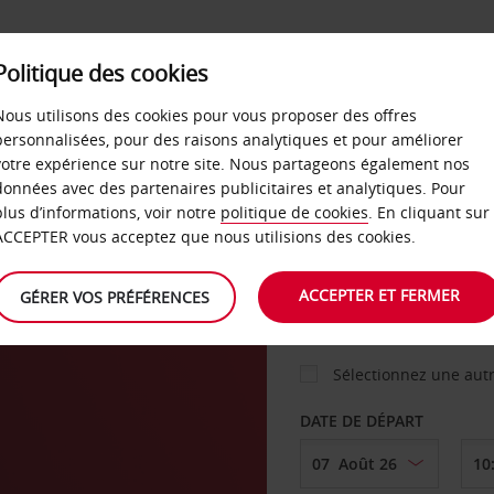
Politique des cookies
 PLANS
LIBRE-SERVICE
PRODUITS
ENTREPRI
Nous utilisons des cookies pour vous proposer des offres
personnalisées, pour des raisons analytiques et pour améliorer
votre expérience sur notre site. Nous partageons également nos
ture
données avec des partenaires publicitaires et analytiques. Pour
VOITURE
plus d’informations, voir notre
politique de cookies
. En cliquant sur
ACCEPTER vous acceptez que nous utilisions des cookies.
AGENCE DE DÉPART
ACCEPTER ET FERMER
GÉRER VOS PRÉFÉRENCES
Sélectionnez une aut
DATE DE DÉPART