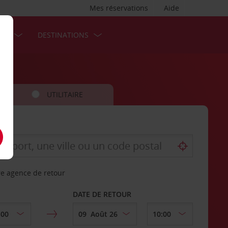
Mes réservations
Aide
SES
DESTINATIONS
UTILITAIRE
re agence de retour
DATE DE RETOUR