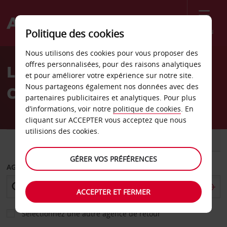
Menu
Politique des cookies
Welcome
Nous utilisons des cookies pour vous proposer des
to
offres personnalisées, pour des raisons analytiques
Location de voiture
Avis
et pour améliorer votre expérience sur notre site.
Nous partageons également nos données avec des
Cologne
partenaires publicitaires et analytiques. Pour plus
d’informations, voir notre
politique de cookies
. En
cliquant sur ACCEPTER vous acceptez que nous
utilisions des cookies.
VOITURE
UTILITAIRE
GÉRER VOS PRÉFÉRENCES
AGENCE DE DÉPART
ACCEPTER ET FERMER
Sélectionnez une autre agence de retour